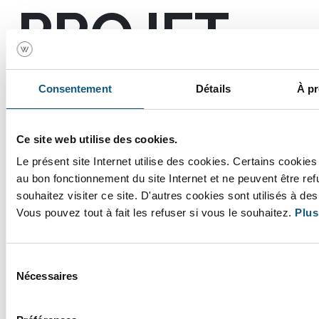
PROJET
Consentement
Détails
À pr
Web
Ce site web utilise des cookies.
Le présent site Internet utilise des cookies. Certains cookie
EXPERTISE
au bon fonctionnement du site Internet et ne peuvent être re
souhaitez visiter ce site. D'autres cookies sont utilisés à des
Vous pouvez tout à fait les refuser si vous le souhaitez.
Plus
Sélection
Nécessaires
du
developpement web
/
webdesign
/
wordpress
consentement